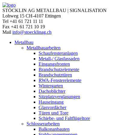
STÖCKLIN AG METALLBAU | SIGNALISATION
Lohweg 15 CH-4107 Ettingen
Tel +41 61 721 11 11
Fax +41 61 721 10 19
Mail
info@stoecklinag.ch
Metallbau
Metallbauarbeiten
Schaufensteranlagen
Metall-/ Glasfassaden
Eingangsfronten
Brandschutzelemente
Brandschutztüren
RWA-Fensterelemente
Wintergarten
Dachoblichter
Sitzplatzverglasungen
Hauseingang
Glasvordächer
Türen und Tore
Schiebe- und Faltflügeltore
Schlosserarbeiten
Balkonanbauten
Stahlwangentreppen