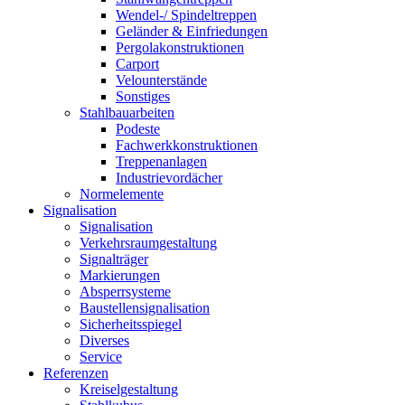
Wendel-/ Spindeltreppen
Geländer & Einfriedungen
Pergolakonstruktionen
Carport
Velounterstände
Sonstiges
Stahlbauarbeiten
Podeste
Fachwerkkonstruktionen
Treppenanlagen
Industrievordächer
Normelemente
Signalisation
Signalisation
Verkehrsraumgestaltung
Signalträger
Markierungen
Absperrsysteme
Baustellensignalisation
Sicherheitsspiegel
Diverses
Service
Referenzen
Kreiselgestaltung